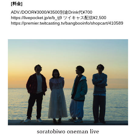
[料金]
ADV./DOOR¥3000/¥3500別途Drink代¥700
https://livepocket.jp/e/b_tj9 ツイキャス配信¥2,500
https://premier.twitcasting.tv/bangbooinfo/shopcart/410589