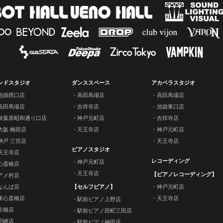
ンドスタジオ
ダンススペース
アカペラスタジオ
池袋西口店
高田馬場店
高田馬場店
高田馬場店
吉祥寺店
池袋東口店
秋葉原昭和通り口店
神戸元町店
吉祥寺店
大阪 梅田店
天王寺店
神戸元町店
神戸 三宮店
天王寺店
ピアノスタジオ
天王寺店
レコーディング
神戸元町店
心斎橋店
天王寺店
【ピアノレコーディング】
アメ村店
なんば店
【セルフピアノ】
神戸元町店
東心斎橋店
天王寺店
駅前ピアノ上野店
京橋店
駅前ピアノ田町三田店
尼崎店
駅前ピアノ神田店