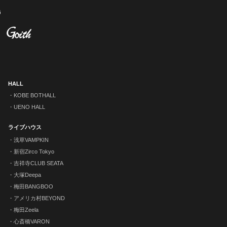
HALL
KOBE BOTHALL
UENO HALL
ライブハウス
浅草VAMPKIN
新宿Zirco Tokyo
吉祥寺CLUB SEATA
大塚Deepa
梅田BANGBOO
アメリカ村BEYOND
梅田Zeela
心斎橋VARON