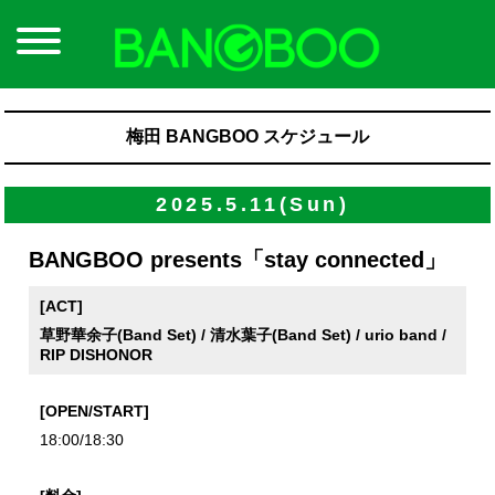
梅田 BANGBOO スケジュール
2025.5.11(Sun)
BANGBOO presents「stay connected」
[ACT]
草野華余子(Band Set) / 清水葉子(Band Set) / urio band /
RIP DISHONOR
[OPEN/START]
18:00/18:30