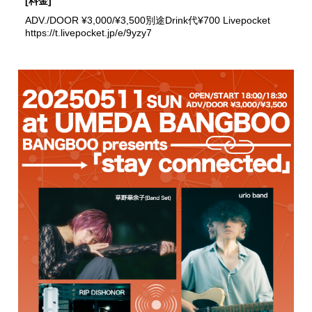
[料金]
ADV./DOOR ¥3,000/¥3,500別途Drink代¥700 Livepocket
https://t.livepocket.jp/e/9yzy7