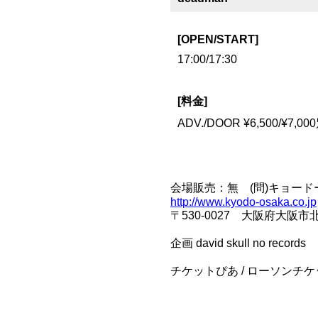
[OPEN/START]
17:00/17:30
[料金]
ADV./DOOR ¥6,500/¥7,0
会場販売：無 (問)キョードーイン
http://www.kyodo-osaka.co.jp
〒530-0027 大阪府大阪
企画 david skull no records
チケットぴあ / ローソンチケッ