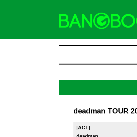
deadman TOUR 202
[ACT]
deadman